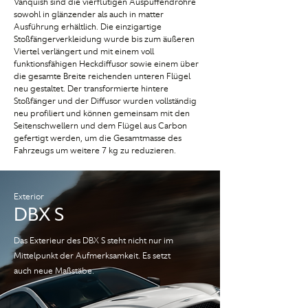
Vanquish sind die vierflutigen Auspuffendrohre
sowohl in glänzender als auch in matter
Ausführung erhältlich. Die einzigartige
Stoßfängerverkleidung wurde bis zum äußeren
Viertel verlängert und mit einem voll
funktionsfähigen Heckdiffusor sowie einem über
die gesamte Breite reichenden unteren Flügel
neu gestaltet. Der transformierte hintere
Stoßfänger und der Diffusor wurden vollständig
neu profiliert und können gemeinsam mit den
Seitenschwellern und dem Flügel aus Carbon
gefertigt werden, um die Gesamtmasse des
Fahrzeugs um weitere 7 kg zu reduzieren.
Exterior
DBX S
Das Exterieur des DBX S steht nicht nur im
Mittelpunkt der Aufmerksamkeit. Es setzt
auch neue Maßstäbe.