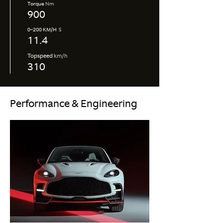
Torque
Nm
900
0–200 KM/H
S
11.4
Topspeed
km/h
310
Performance & Engineering