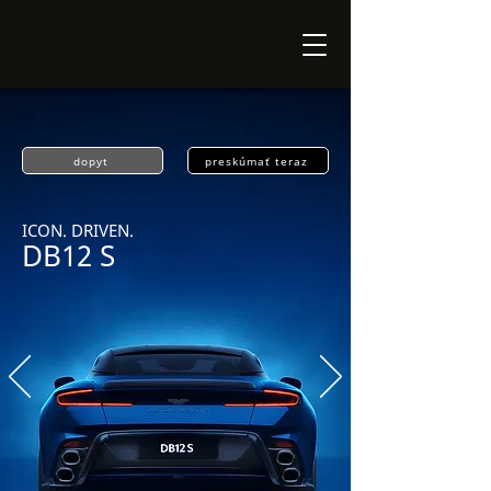
dopyt
preskúmať teraz
ICON. DRIVEN.
DB12 S