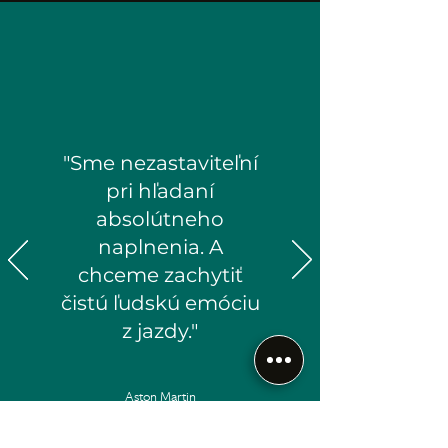
"Sme nezastaviteľní
pri hľadaní
absolútneho
naplnenia. A
chceme zachytiť
čistú ľudskú emóciu
z jazdy."
Aston Martin