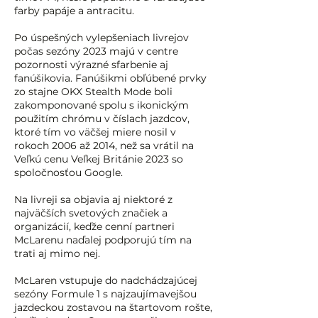
farby papáje a antracitu.
Po úspešných vylepšeniach livrejov
počas sezóny 2023 majú v centre
pozornosti výrazné sfarbenie aj
fanúšikovia. Fanúšikmi obľúbené prvky
zo stajne OKX Stealth Mode boli
zakomponované spolu s ikonickým
použitím chrómu v číslach jazdcov,
ktoré tím vo väčšej miere nosil v
rokoch 2006 až 2014, než sa vrátil na
Veľkú cenu Veľkej Británie 2023 so
spoločnosťou Google.
Na livreji sa objavia aj niektoré z
najväčších svetových značiek a
organizácií, keďže cenní partneri
McLarenu naďalej podporujú tím na
trati aj mimo nej.
McLaren vstupuje do nadchádzajúcej
sezóny Formule 1 s najzaujímavejšou
jazdeckou zostavou na štartovom rošte,