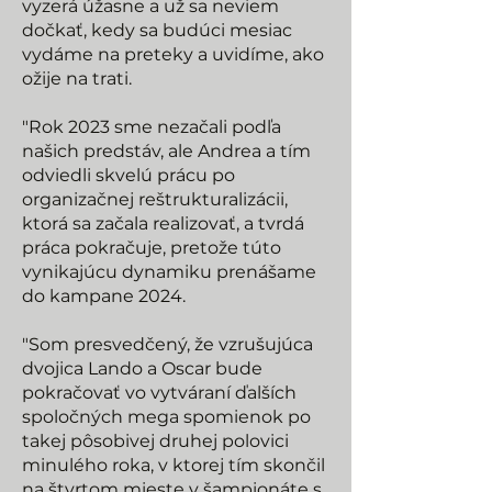
vyzerá úžasne a už sa neviem
dočkať, kedy sa budúci mesiac
vydáme na preteky a uvidíme, ako
ožije na trati.
"Rok 2023 sme nezačali podľa
našich predstáv, ale Andrea a tím
odviedli skvelú prácu po
organizačnej reštrukturalizácii,
ktorá sa začala realizovať, a tvrdá
práca pokračuje, pretože túto
vynikajúcu dynamiku prenášame
do kampane 2024.
"Som presvedčený, že vzrušujúca
dvojica Lando a Oscar bude
pokračovať vo vytváraní ďalších
spoločných mega spomienok po
takej pôsobivej druhej polovici
minulého roka, v ktorej tím skončil
na štvrtom mieste v šampionáte s