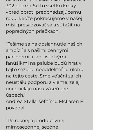
302 bodmi. Sú to všetko kroky
vpred oproti predchádzajúcemu
roku, keďže pokračujeme v našej
misii presadzovať sa a súťažiť na
popredných priečkach.
"Tešíme sa na dosiahnutie našich
ambícií a s našimi cennými
partnermi a fantastickými
fanúšikmi na palube budú hrať v
tejto sezóne neoddeliteľnú úlohu
na tejto ceste. Sme vďační za ich
neustálu podporu a vieme, že aj
oni zdieľajú našu vášeň pre
úspech."
Andrea Stella, šéf tímu McLaren F1,
povedal:
"Po rušnej a produktívnej
mimosezónnej sezóne