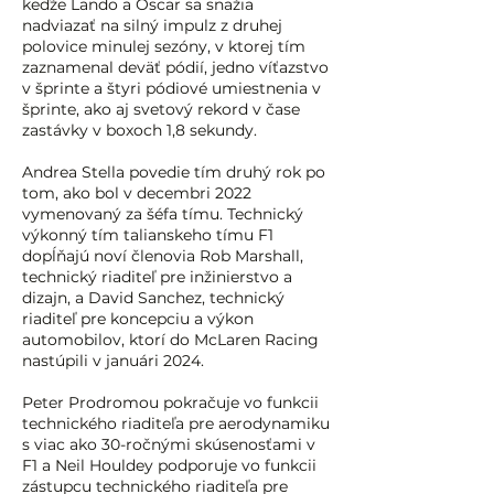
keďže Lando a Oscar sa snažia
nadviazať na silný impulz z druhej
polovice minulej sezóny, v ktorej tím
zaznamenal deväť pódií, jedno víťazstvo
v šprinte a štyri pódiové umiestnenia v
šprinte, ako aj svetový rekord v čase
zastávky v boxoch 1,8 sekundy.
Andrea Stella povedie tím druhý rok po
tom, ako bol v decembri 2022
vymenovaný za šéfa tímu. Technický
výkonný tím talianskeho tímu F1
dopĺňajú noví členovia Rob Marshall,
technický riaditeľ pre inžinierstvo a
dizajn, a David Sanchez, technický
riaditeľ pre koncepciu a výkon
automobilov, ktorí do McLaren Racing
nastúpili v januári 2024.
Peter Prodromou pokračuje vo funkcii
technického riaditeľa pre aerodynamiku
s viac ako 30-ročnými skúsenosťami v
F1 a Neil Houldey podporuje vo funkcii
zástupcu technického riaditeľa pre