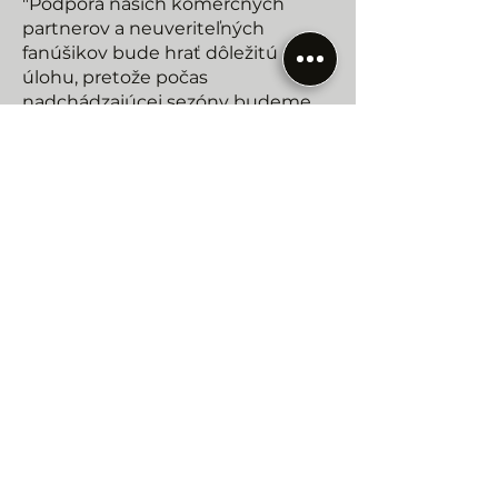
"Podpora našich komerčných
partnerov a neuveriteľných
fanúšikov bude hrať dôležitú
úlohu, pretože počas
nadchádzajúcej sezóny budeme
naďalej jednotní ako tím. Predtým,
ako vybehneme na trať prvých
pretekov v Bahrajne, nás čaká ešte
veľa práce, ale všetci sa sústredíme
na to, aby sme splnili naše ciele a
začali sezónu na správnom
základe.“
Lando Norris, jazdec McLarenu F1,
povedal:
"Dúfam, že sa mi podarí preniesť
dynamiku, ktorú sme ako tím
získali na konci minulej sezóny, a
že v Bahrajne zažiarime. Nové
livreje vyzerajú skvele vďaka
začleneniu segmentov z