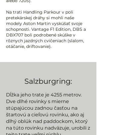
alebo 720S).
Na trati Handling Parkour v poli
pretekárskej dráhy si mohli naše
modely Aston Martin vyskúšať svoje
schopnosti. Vantage F1 Edition, DBS a
DBX707 boli podrobené skúške v
rôznych jazdných cvičeniach (slalom,
otáčanie, driftovanie).
Salzburgring:
Dĺžka jeho trate je 4255 metrov.
Dve dlhé rovinky s mierne
stúpajúcou zadnou časťou na
štartovú a cieľovú rovinku, ako aj
dlhý oblúk nad paddockom, ktorý
na túto rovinku nadväzuje, urobili z
tejto trate veľmi rýchlu