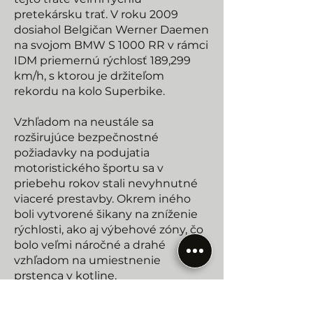
pretekársku trať. V roku 2009
dosiahol Belgičan Werner Daemen
na svojom BMW S 1000 RR v rámci
IDM priemernú rýchlosť 189,299
km/h, s ktorou je držiteľom
rekordu na kolo Superbike.
Vzhľadom na neustále sa
rozširujúce bezpečnostné
požiadavky na podujatia
motoristického športu sa v
priebehu rokov stali nevyhnutné
viaceré prestavby. Okrem iného
boli vytvorené šikany na zníženie
rýchlosti, ako aj výbehové zóny, čo
bolo veľmi náročné a drahé
vzhľadom na umiestnenie
prstenca v kotline.
Jedinečné sú prírodné tribúny,