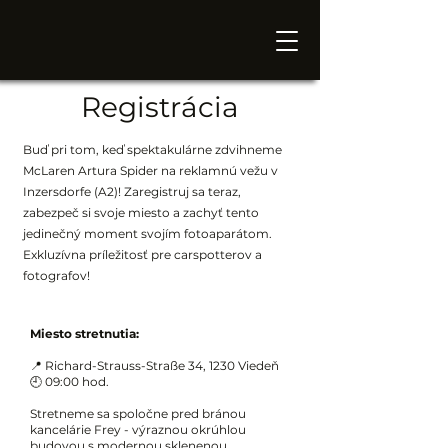
Registrácia
Buď pri tom, keď spektakulárne zdvihneme
McLaren Artura Spider na reklamnú vežu v
Inzersdorfe (A2)! Zaregistruj sa teraz,
zabezpeč si svoje miesto a zachyť tento
jedinečný moment svojím fotoaparátom.
Exkluzívna príležitosť pre carspotterov a
fotografov!
Miesto stretnutia:
📍 Richard-Strauss-Straße 34, 1230 Viedeň
🕘 09:00 hod.
Stretneme sa spoločne pred bránou
kancelárie Frey - výraznou okrúhlou
budovou s modernou sklenenou