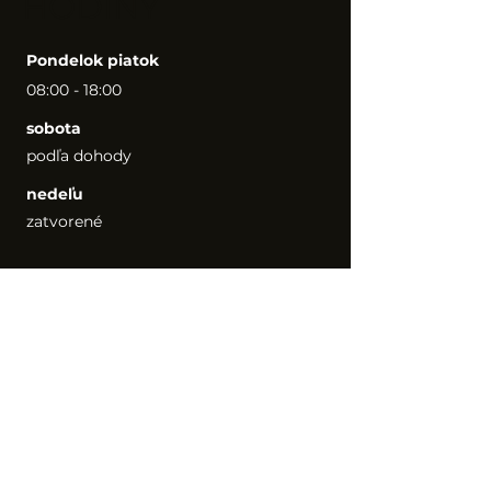
HODINY
Pondelok piatok
08:00 - 18:00
sobota
podľa dohody
nedeľu
zatvorené