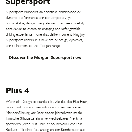
Supersport
Supersport embodies an effortless combination of
dynamic performance and contemporary, yet
unmistakable, design. Every element has been carefully
considered to create an engaging and unforgettable
driving experience—one that delivers pure driving joy.
Supersport ushers in a new era of design, dynamics,
and refinement to the Morgan range.
Discover the Morgan Supersport now
Plus 4
Wenn ein Design so etabliert ist wie das des Plus Four,
muss Evolution vor Revolution kommen. Seit seiner
Markteinführung vor über sieben Jahrzehnten ist die
ikonische Silhouette ein unverwechselbares Merkmal
geworden. Jeder Plus Four ist so individuell wie sein
Besitzer. Mit einer fast unbegrenzten Kombination aus