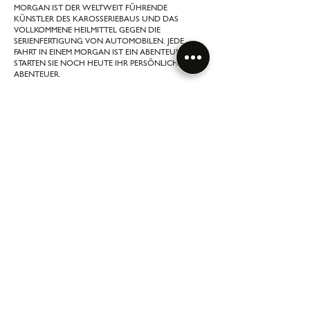
MORGAN IST DER WELTWEIT FÜHRENDE
KÜNSTLER DES KAROSSERIEBAUS UND DAS
VOLLKOMMENE HEILMITTEL GEGEN DIE
SERIENFERTIGUNG VON AUTOMOBILEN. JEDE
FAHRT IN EINEM MORGAN IST EIN ABENTEUER.
STARTEN SIE NOCH HEUTE IHR PERSÖNLICHES
ABENTEUER.
WHERE TO FIND US
Address
Faradaygasse 1
1030 Wien
Österreich
Contact
Phone
+43 18907007
Mail
office@morgan-vienna.at
Opening Hours