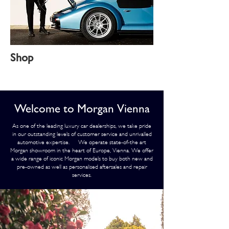
Shop
Welcome to Morgan Vienna
As one of the leading luxury car dealerships, we take pride
in our outstanding levels of customer service and unrivalled
automotive expertise. We operate state-of-the art
Morgan showroom in the heart of Europe, Vienna. We offer
a wide range of iconic Morgan models to buy both new and
pre-owned as well as personalised aftersales and repair
services.